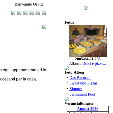
Benvenuto Ospite
Fotos
2005-04-21 285
Album:
Dolci e pizze...
in ogni appartamento ed in
Foto-Alben
·
Das Bacucco
accessori per la casa.
·
Sweet und Pizzas...
·
Zimmer
·
Swimming Pool
Veranstaltungen
August 2026