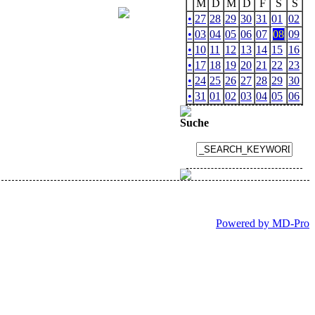
M
D
M
D
F
S
S
•
27
28
29
30
31
01
02
•
03
04
05
06
07
08
09
•
10
11
12
13
14
15
16
•
17
18
19
20
21
22
23
•
24
25
26
27
28
29
30
•
31
01
02
03
04
05
06
Suche
Powered by MD-Pro