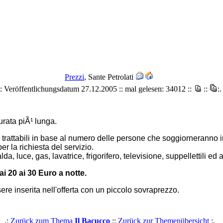
Prezzi
, Sante Petrolati
.: Veröffentlichungsdatum 27.12.2005 :: mal gelesen: 34012 ::
::
:.
urata piÃ¹ lunga.
 trattabili in base al numero delle persone che soggiorneranno 
r la richiesta del servizio.
a, luce, gas, lavatrice, frigorifero, televisione, suppellettili ed 
i 20 ai 30 Euro a notte.
ere inserita nell'offerta con un piccolo sovraprezzo.
.:
Zurück zum Thema
Il Bacucco
::
Zurück zur Themenübersicht
:.