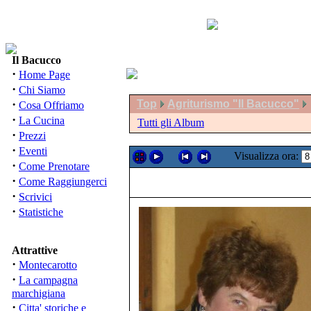
Il Bacucco
·
Home Page
·
Chi Siamo
·
Top
Agriturismo "Il Bacucco"
Cosa Offriamo
·
La Cucina
Tutti gli Album
·
Prezzi
·
Eventi
Visualizza ora:
·
Come Prenotare
·
Come Raggiungerci
·
Scrivici
·
Statistiche
Attrattive
·
Montecarotto
·
La campagna
marchigiana
·
Citta' storiche e